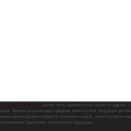
http://someliekhauz.ru/
, может быть приобретена только по адресу: г
кции. Запрет на розничную продажу алкогольной продукции дис
вании производства и оборота этилового спирта, алкогольной и с
потребления (распития) алкогольной продукции.