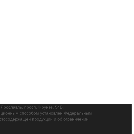
. Ярославль, просп. Фрунзе, 54Б.
танционным способом установлен Федеральным
пиртосодержащей продукции и об ограничении