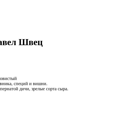
авел Швец
ковистый
вника, специй и вишни.
 пернатой дичи, зрелые сорта сыра.