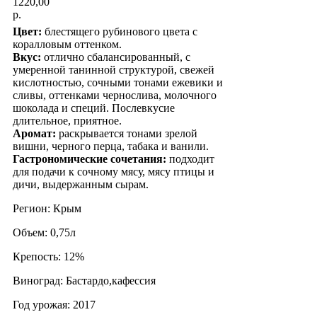
1220,00
р.
Цвет:
блестящего рубинового цвета с
коралловым оттенком.
Вкус:
отлично сбалансированный, с
умеренной танинной структурой, свежей
кислотностью, сочными тонами ежевики и
сливы, оттенками чернослива, молочного
шоколада и специй. Послевкусие
длительное, приятное.
Аромат:
раскрывается тонами зрелой
вишни, черного перца, табака и ванили.
Гастрономические сочетания:
подходит
для подачи к сочному мясу, мясу птицы и
дичи, выдержанным сырам.
Регион: Крым
Объем: 0,75л
Крепость: 12%
Виноград: Бастардо,кафессия
Год урожая: 2017