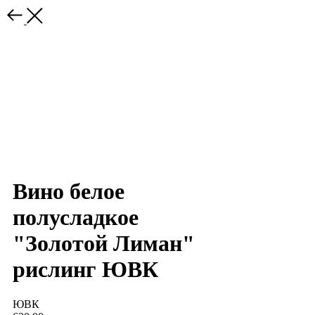
Вино белое
полусладкое
"Золотой Лиман"
рислинг ЮВК
ЮВК