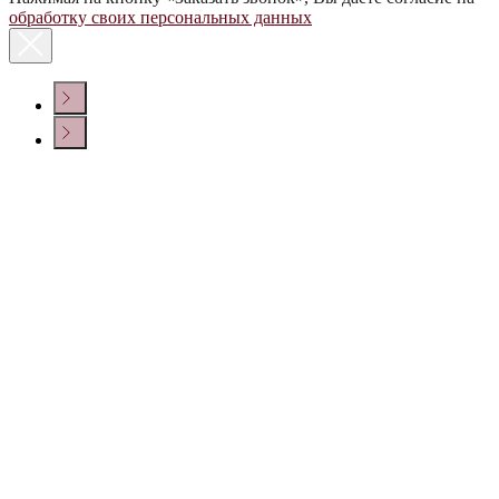
обработку своих персональных данных
КОНТАКТЫ
Политика конфиденциальности
© ООО «ДОМ ВИНА» 2022 г.
Создание сайта
Крепкие напитки
Настойки
Сопутствующие товары
150006, г. Ярославль, просп. Фрунзе, 54Б
Блог