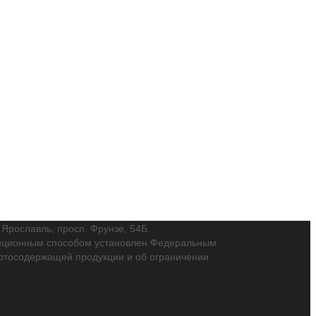
. Ярославль, просп. Фрунзе, 54Б.
танционным способом установлен Федеральным
пиртосодержащей продукции и об ограничении