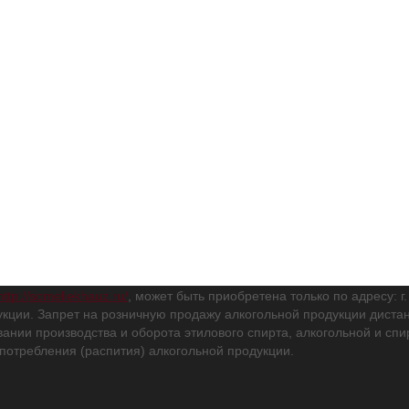
http://someliekhauz.ru/
, может быть приобретена только по адресу: г
кции. Запрет на розничную продажу алкогольной продукции дис
вании производства и оборота этилового спирта, алкогольной и с
потребления (распития) алкогольной продукции.