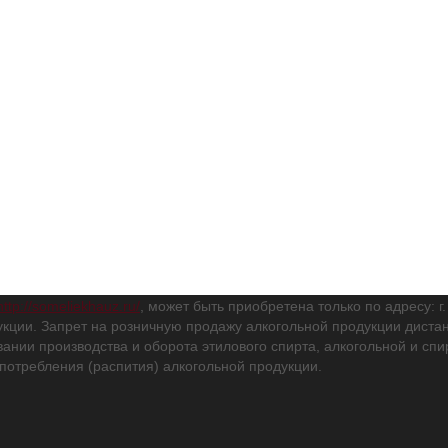
http://someliekhauz.ru/
, может быть приобретена только по адресу: г
кции. Запрет на розничную продажу алкогольной продукции дис
вании производства и оборота этилового спирта, алкогольной и с
потребления (распития) алкогольной продукции.