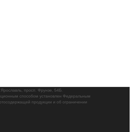
. Ярославль, просп. Фрунзе, 54Б.
танционным способом установлен Федеральным
пиртосодержащей продукции и об ограничении