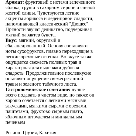
Аромат:
фруктовый с нотами запеченного
яблока, груши в сахарном сиропе и спелой
желтой сливы. Чувствуются легкие
акценты абрикоса и леденцовой сладости,
напоминающей классический "Дюшес".
Пряности звучат деликатно, подчеркивая
мягкий характер букета.
Вкус:
мягкий, округлый и
сбалансированный. Основу составляют
ноты сухофруктов, плавно переходящие в
легкие ореховые оттенки. Во вкусе также
ощущается свежесть полевых трав и
характерная для выдержки дубовая
сладость. Продолжительное послевкусие
оставляет ощущение свежесрезанной
травы и зеленого табачного листа.
Гастрономическое сочетание:
лучше
всего подавать в чистом виде, но также он
хорошо сочетается с легкими мясными
закусками, мягкими сырами с орехами,
паштетами, фруктово-сырным плато,
яблочным штруделем и миндальным
печеньем
Регион: Грузия, Кахетия