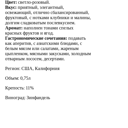
Цвет:
светло-розовый.
Вкус:
приятный, элегантный,
освежающий, отлично сбалансированный,
фруктовый, с нотками клубники и малины,
долгим сладковатым послевкусием.
Аромат:
наполнен тонами спелых
красных фруктов и ягод.
Гастрономические сочетания:
подавать
как аперитив, с азиатскими блюдами, с
белым мясом или салатами, жареным
цыпленком, мясными закусками, холодным
отварным лососем, десертами.
Регион: США, Калифорния
Объем: 0,75л
Крепость: 11%
Виноград: Зинфандель