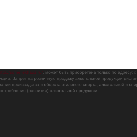
http://someliekhauz.ru/
, может быть приобретена только по адресу: г
кции. Запрет на розничную продажу алкогольной продукции дис
вании производства и оборота этилового спирта, алкогольной и с
потребления (распития) алкогольной продукции.