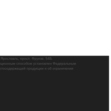
. Ярославль, просп. Фрунзе, 54Б.
танционным способом установлен Федеральным
пиртосодержащей продукции и об ограничении