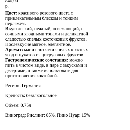
840,00
р.
Цвет:
красивого розового цвета с
привлекательным блеском и тонким
перляжем.
Вкус:
легкий, нежный, освежающий, с
сочными ягодными тонами и деликатной
сладостью спелых косточковых фруктов.
Послевкусие мягкое, элегантное.
Аромат:
манит нотками спелых красных
ягод и цукатов из цитрусовых фруктов.
Гастрономические сочетания:
можно
пить в чистом виде, в паре с закусками и
десертами, а также использовать для
приготовления коктейлей.
Регион: Германия
Крепость: безалкогольное
Объем: 0,75л
Виноград: Рислинг: 85%, Пино Нуар: 15%