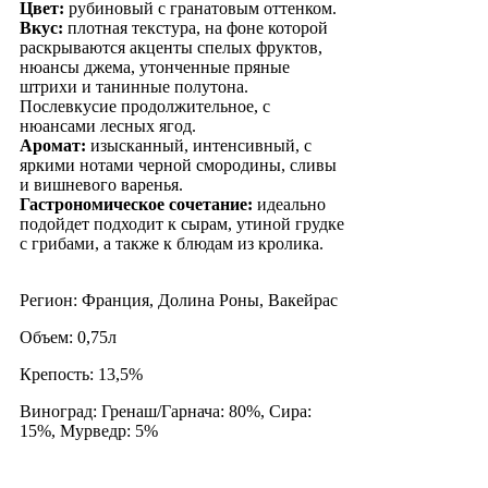
Цвет:
рубиновый с гранатовым оттенком.
Вкус:
плотная текстура, на фоне которой
раскрываются акценты спелых фруктов,
нюансы джема, утонченные пряные
штрихи и танинные полутона.
Послевкусие продолжительное, с
нюансами лесных ягод.
Аромат:
изысканный, интенсивный, с
яркими нотами черной смородины, сливы
и вишневого варенья.
Гастрономическое сочетание:
идеально
подойдет подходит к сырам, утиной грудке
с грибами, а также к блюдам из кролика.
Регион: Франция, Долина Роны, Вакейрас
Объем: 0,75л
Крепость: 13,5%
Виноград: Гренаш/Гарнача: 80%, Сира:
15%, Мурведр: 5%