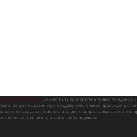
http://someliekhauz.ru/
, может быть приобретена только по адресу: г
кции. Запрет на розничную продажу алкогольной продукции дис
вании производства и оборота этилового спирта, алкогольной и с
потребления (распития) алкогольной продукции.