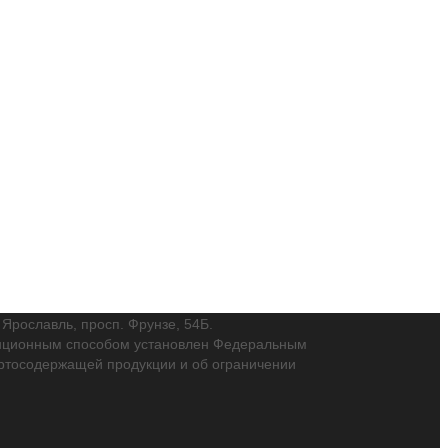
. Ярославль, просп. Фрунзе, 54Б.
танционным способом установлен Федеральным
пиртосодержащей продукции и об ограничении