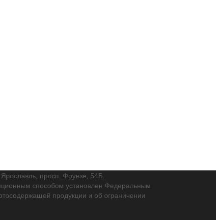
. Ярославль, просп. Фрунзе, 54Б.
танционным способом установлен Федеральным
пиртосодержащей продукции и об ограничении