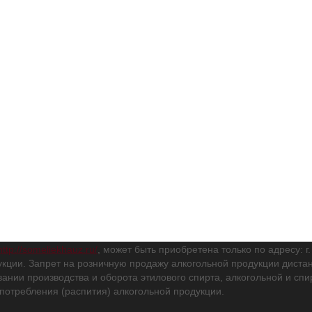
http://someliekhauz.ru/
, может быть приобретена только по адресу: г
кции. Запрет на розничную продажу алкогольной продукции дис
вании производства и оборота этилового спирта, алкогольной и с
потребления (распития) алкогольной продукции.