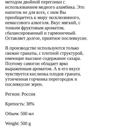
методом двойной перегонки с
использованием медного аламбика. Это
напиток не для всех, с ним Вы
приобщаетесь к миру эксклюзивного,
немассового алкоголя. Вкус мягкий, с
тонким фруктовым ароматом,
сбалансированный и гармоничный.
Оставляет долгое, приятное послевкусие.
В производстве используются только
свежие гранаты, с плотной структурой,
имеющие высокое содержание сахара.
Поэтому самогон обладает ярко
выраженным ароматом. А в его вкусе
чувствуется кислинка плодов граната,
утонченная горчинка перегородок и
послевкусие зерен.
Регион: Россия
Крепость: 38%
Объем: 500 мл
Weight: 500 g