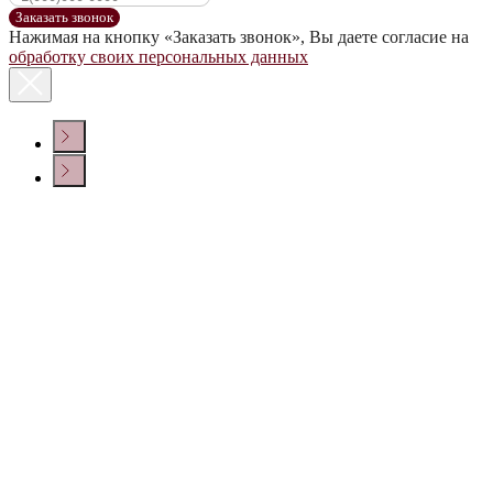
Заказать звонок
Нажимая на кнопку «Заказать звонок», Вы даете согласие на
обработку своих персональных данных
КОНТАКТЫ
Политика конфиденциальности
© ООО «ДОМ ВИНА» 2022 г.
Создание сайта
Крепкие напитки
Настойки
Сопутствующие товары
150006, г. Ярославль, просп. Фрунзе, 54Б