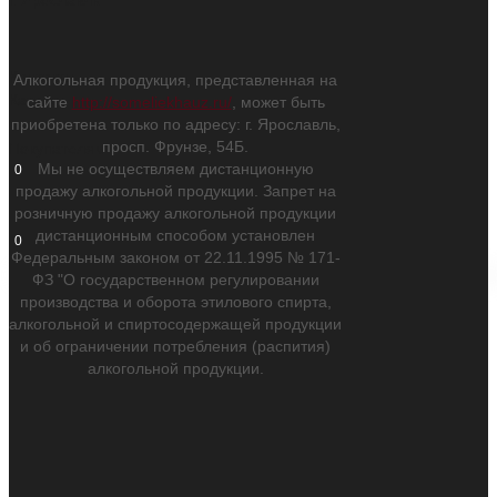
Контакты
Алкогольная продукция, представленная на
Каталог
сайте
http://someliekhauz.ru/
, может быть
приобретена только по адресу: г. Ярославль,
просп. Фрунзе, 54Б.
Покупателям
Мы не осуществляем дистанционную
0
продажу алкогольной продукции. Запрет на
розничную продажу алкогольной продукции
дистанционным способом установлен
0
Федеральным законом от 22.11.1995 № 171-
ФЗ "О государственном регулировании
производства и оборота этилового спирта,
алкогольной и спиртосодержащей продукции
и об ограничении потребления (распития)
алкогольной продукции.