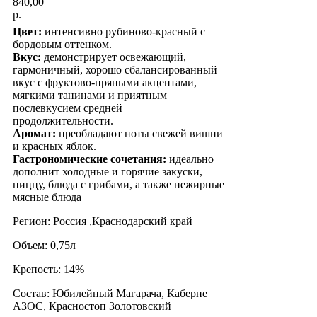
840,00
р.
Цвет:
интенсивно рубиново-красный с
бордовым оттенком.
Вкус:
демонстрирует освежающий,
гармоничный, хорошо сбалансированный
вкус с фруктово-пряными акцентами,
мягкими танинами и приятным
послевкусием средней
продолжительности.
Аромат:
преобладают ноты свежей вишни
и красных яблок.
Гастрономические сочетания:
идеально
дополнит холодные и горячие закуски,
пиццу, блюда с грибами, а также нежирные
мясные блюда
Регион: Россия ,Краснодарский край
Объем: 0,75л
Крепость: 14%
Состав: Юбилейный Магарача, Каберне
АЗОС, Красностоп Золотовский