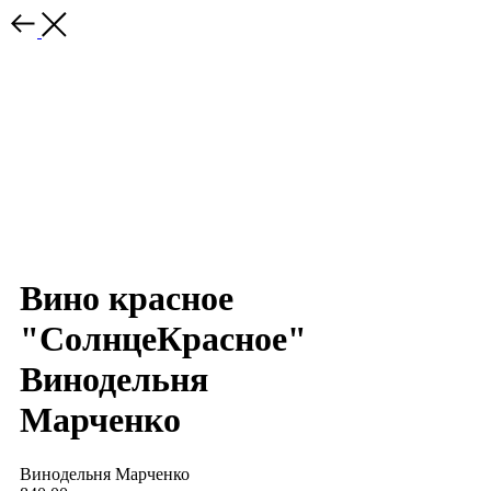
Вино красное
"СолнцеКрасное"
Винодельня
Марченко
Винодельня Марченко