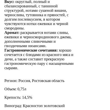
Вкус:
округлый, полный и
сбалансированный, с танинной
структурой, нотами сушеной вишни,
чернослива, тутовника и пряностей, с
долгим послевкусием, в котором
чувствуются нотки ежевики и черной
смородины.
Аромат:
раскрывается нотами сливы,
ежевики и черносмородинового джема,
дополненными сливочными и
гвоздичными нюансами.
Гастрономические сочетания:
хорошо
сочетается с блюдами из красного мяса и
дичи, а также составит прекрасную
гастрономическую пару с насыщенными
сырами.
Регион: Россия, Ростовская область
Объем: 0,75л
Крепость: 14,5%
Виноград: Красностоп золотовский