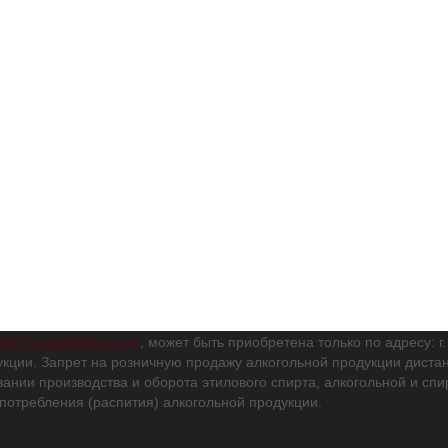
http://someliekhauz.ru/
, может быть приобретена только по адресу: г
кции. Запрет на розничную продажу алкогольной продукции дис
вании производства и оборота этилового спирта, алкогольной и с
потребления (распития) алкогольной продукции.