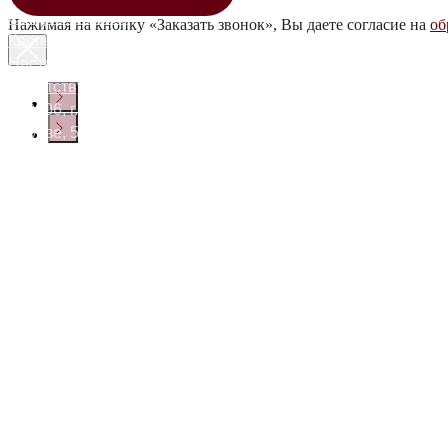
Создание сайта
Нажимая на кнопку «Заказать звонок», Вы даете согласие на
об
Крепкие напитки
Настойки
Сопутствующие товары
150006, г. Ярославль, просп.
Фрунзе, 54Б
Блог
+7 (910) 973 28 55
Реквизиты
somelehouse@gmail.ru
Покупателям
О КОМПАНИИ
Шампанское и игристое
Виски
Коньяк
КАТАЛОГ
Вино