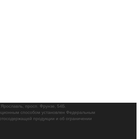
. Ярославль, просп. Фрунзе, 54Б.
танционным способом установлен Федеральным
пиртосодержащей продукции и об ограничении