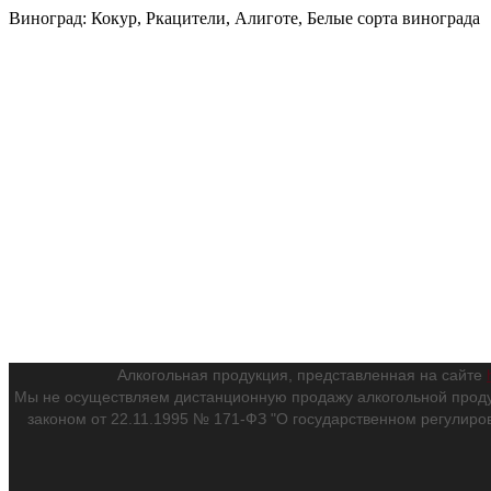
Виноград: Кокур, Ркацители, Алиготе, Белые сорта винограда
Алкогольная продукция, представленная на сайте
Мы не осуществляем дистанционную продажу алкогольной проду
законом от 22.11.1995 № 171-ФЗ "О государственном регулиро