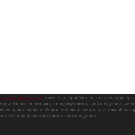
http://someliekhauz.ru/
, может быть приобретена только по адресу: г
кции. Запрет на розничную продажу алкогольной продукции дис
вании производства и оборота этилового спирта, алкогольной и с
потребления (распития) алкогольной продукции.