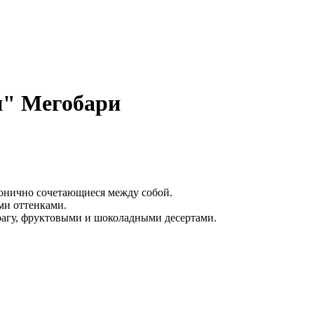
и" Мегобари
онично сочетающиеся между собой.
и оттенками.
рагу, фруктовыми и шоколадными десертами.