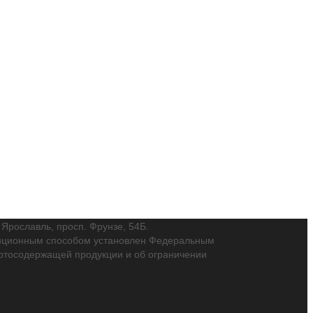
. Ярославль, просп. Фрунзе, 54Б.
танционным способом установлен Федеральным
пиртосодержащей продукции и об ограничении