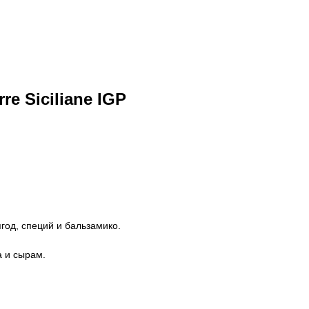
re Siciliane IGP
од, специй и бальзамико.
а и сырам.