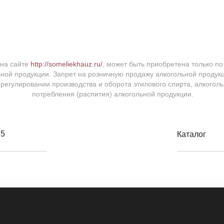
 на сайте
http://someliekhauz.ru/
, может быть приобретена только по 
ной продукции. Запрет на розничную продажу алкогольной проду
 регулировании производства и оборота этилового спирта, алкого
потребления (распития) алкогольной продукции.
55
Каталог