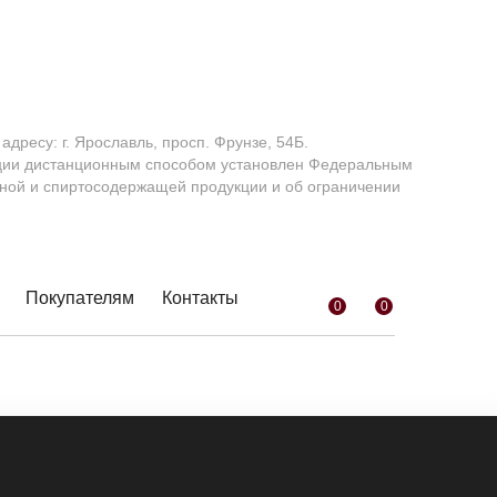
адресу: г. Ярославль, просп. Фрунзе, 54Б.
кции дистанционным способом установлен Федеральным
льной и спиртосодержащей продукции и об ограничении
Покупателям
Контакты
0
0