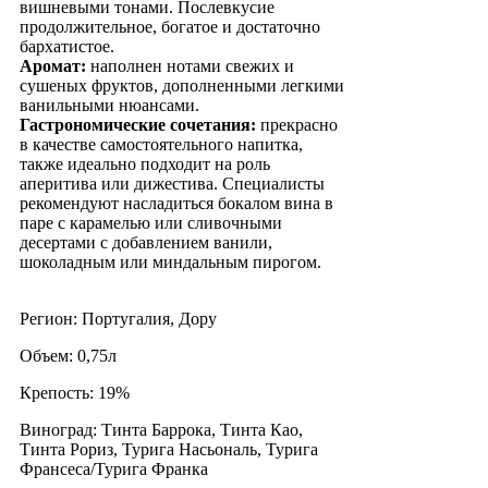
вишневыми тонами. Послевкусие
продолжительное, богатое и достаточно
бархатистое.
Аромат:
наполнен нотами свежих и
сушеных фруктов, дополненными легкими
ванильными нюансами.
Гастрономические сочетания:
прекрасно
в качестве самостоятельного напитка,
также идеально подходит на роль
аперитива или дижестива. Специалисты
рекомендуют насладиться бокалом вина в
паре с карамелью или сливочными
десертами с добавлением ванили,
шоколадным или миндальным пирогом.
Регион: Португалия, Дору
Объем: 0,75л
Крепость: 19%
Виноград: Тинта Баррока, Тинта Као,
Тинта Рориз, Турига Насьональ, Турига
Франсеса/Турига Франка