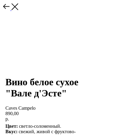
Вино белое сухое
"Вале д'Эсте"
Caves Campelo
890,00
р.
Цвет:
светло-соломенный.
Вкус:
свежий, живой с фруктово-