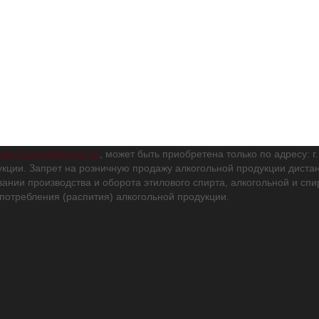
http://someliekhauz.ru/
, может быть приобретена только по адресу: г
кции. Запрет на розничную продажу алкогольной продукции дис
вании производства и оборота этилового спирта, алкогольной и с
потребления (распития) алкогольной продукции.