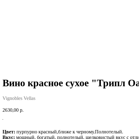
Вино красное сухое "Трипл О
Vignobles Vellas
2630,00
р.
Цвет:
пурпурно красный,ближе к черному.Полнотелый.
Вкус:
мощный, богатый, полнотелый, шелковистый вкус с отли