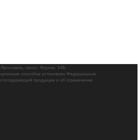
. Ярославль, просп. Фрунзе, 54Б.
танционным способом установлен Федеральным
пиртосодержащей продукции и об ограничении