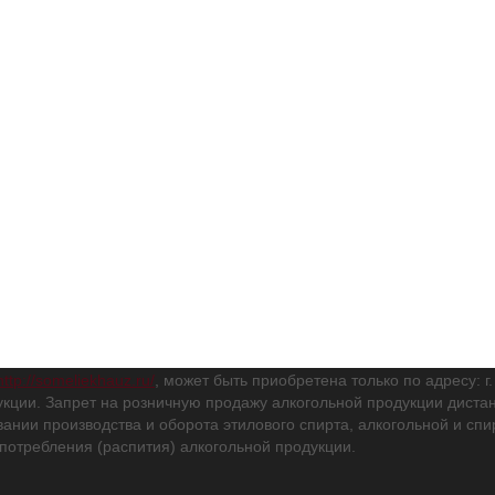
http://someliekhauz.ru/
, может быть приобретена только по адресу: г
кции. Запрет на розничную продажу алкогольной продукции дис
вании производства и оборота этилового спирта, алкогольной и с
потребления (распития) алкогольной продукции.