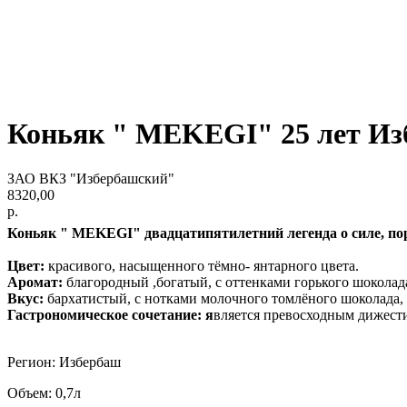
Коньяк " MEKEGI" 25 лет И
ЗАО ВКЗ "Избербашский"
8320,00
р.
Коньяк " MEKEGI" двадцатипятилетний легенда о силе, по
Цвет:
красивого, насыщенного тёмно- янтарного цвета.
Аромат:
благородный ,богатый, с оттенками горького шоколада
Вкус:
бархатистый, с нотками молочного томлёного шоколада,
Гастрономическое сочетание: я
вляется превосходным дижестив
Регион: Избербаш
Объем: 0,7л