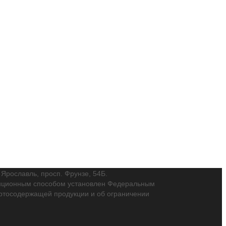
. Ярославль, просп. Фрунзе, 54Б.
танционным способом установлен Федеральным
пиртосодержащей продукции и об ограничении