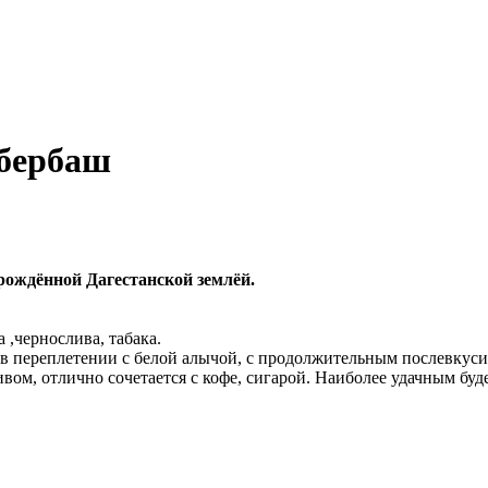
збербаш
рождённой Дагестанской землёй.
 ,чернослива, табака.
 в переплетении с белой алычой, с продолжительным послевкуси
ом, отлично сочетается с кофе, сигарой. Наиболее удачным буде